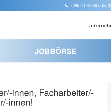
(09621) 75360 oder (
Unterne
JOBBÖRSE
r/-innen, Facharbeiter/-
r/-innen!