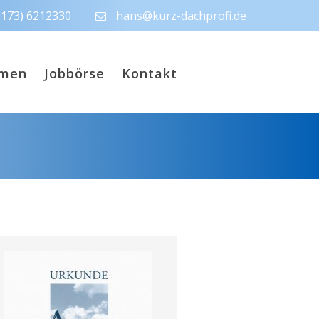
0173) 6212330
hans@kurz-dachprofi.de
hmen
Jobbörse
Kontakt